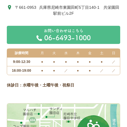
〒661-0953
兵庫県尼崎市東園田町5丁目140-1 共栄園田
駅前ビル2F
06-6493-1000
診療時間
月
火
水
木
金
土
日
9:00-12:30
●
●
●
●
●
●
／
16:00-19:00
●
●
／
●
●
／
／
休診日：水曜午後・土曜午後・祝祭日